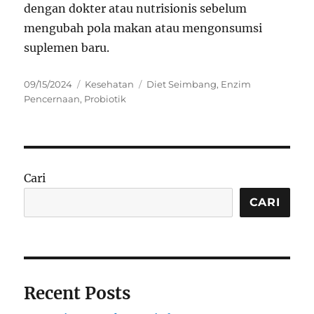
dengan dokter atau nutrisionis sebelum
mengubah pola makan atau mengonsumsi
suplemen baru.
Posted
Categories
Tags
09/15/2024
Kesehatan
Diet Seimbang
,
Enzim
on
Pencernaan
,
Probiotik
Cari
CARI
Recent Posts