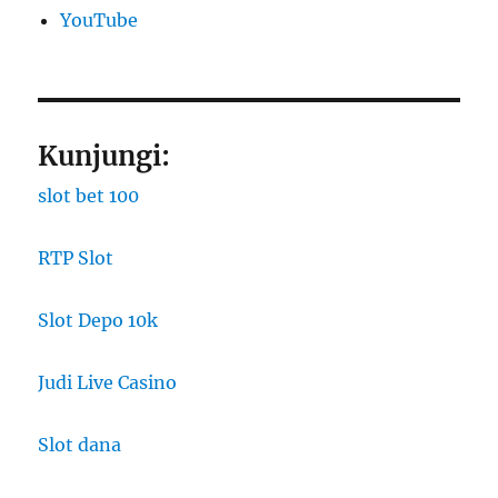
YouTube
Kunjungi:
slot bet 100
RTP Slot
Slot Depo 10k
Judi Live Casino
Slot dana