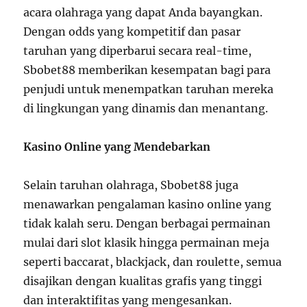
acara olahraga yang dapat Anda bayangkan.
Dengan odds yang kompetitif dan pasar
taruhan yang diperbarui secara real-time,
Sbobet88 memberikan kesempatan bagi para
penjudi untuk menempatkan taruhan mereka
di lingkungan yang dinamis dan menantang.
Kasino Online yang Mendebarkan
Selain taruhan olahraga, Sbobet88 juga
menawarkan pengalaman kasino online yang
tidak kalah seru. Dengan berbagai permainan
mulai dari slot klasik hingga permainan meja
seperti baccarat, blackjack, dan roulette, semua
disajikan dengan kualitas grafis yang tinggi
dan interaktifitas yang mengesankan.