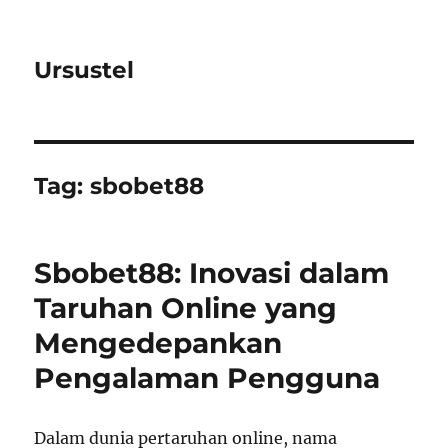
Ursustel
Tag:
sbobet88
Sbobet88: Inovasi dalam
Taruhan Online yang
Mengedepankan
Pengalaman Pengguna
Dalam dunia pertaruhan online, nama