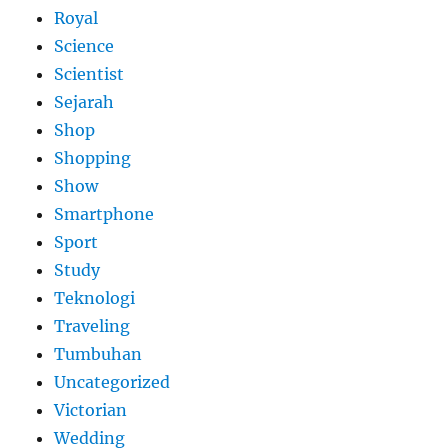
Royal
Science
Scientist
Sejarah
Shop
Shopping
Show
Smartphone
Sport
Study
Teknologi
Traveling
Tumbuhan
Uncategorized
Victorian
Wedding