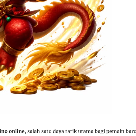
ino online
, salah satu daya tarik utama bagi pemain bar