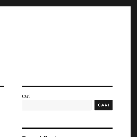
Cari
CARI