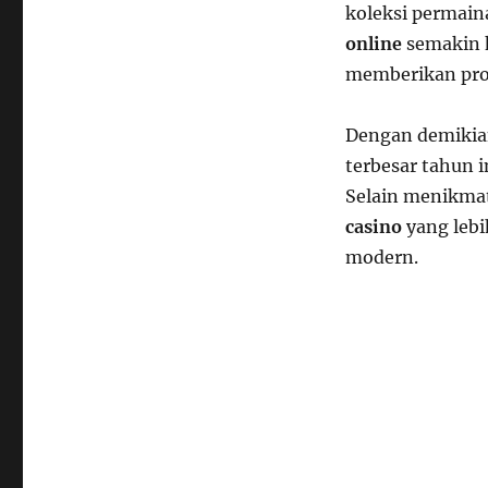
koleksi permai
online
semakin k
memberikan pro
Dengan demikia
terbesar tahun 
Selain menikma
casino
yang lebi
modern.