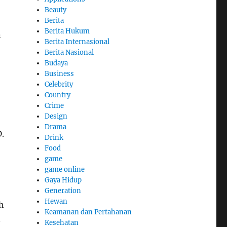
Beauty
Berita
Berita Hukum
n
Berita Internasional
Berita Nasional
Budaya
Business
Celebrity
Country
Crime
Design
Drama
.
Drink
Food
game
game online
Gaya Hidup
Generation
Hewan
h
Keamanan dan Pertahanan
n
Kesehatan