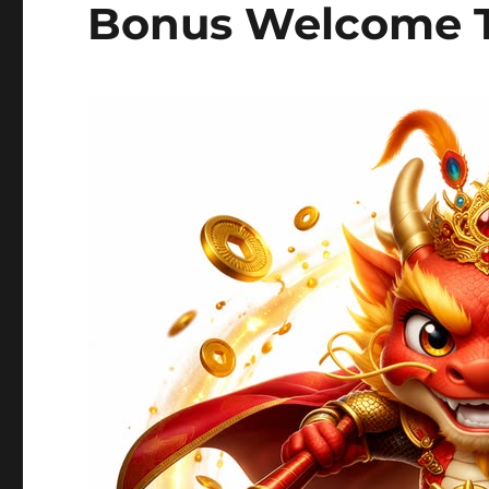
Bonus Welcome T