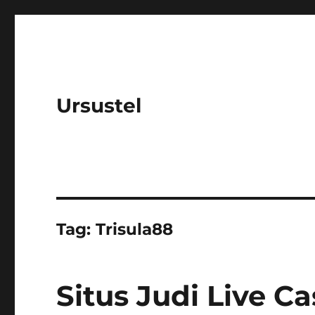
Ursustel
Tag:
Trisula88
Situs Judi Live C