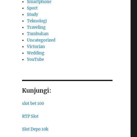
Smartphone
Sport
Study
Teknologi
Traveling
Tumbuhan
Uncategorized
Victorian
Wedding
YouTube
Kunjungi:
slot bet 100
RTP Slot
Slot Depo 10k