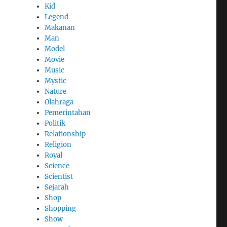
Kid
Legend
Makanan
Man
Model
Movie
Music
Mystic
Nature
Olahraga
Pemerintahan
Politik
Relationship
Religion
Royal
Science
Scientist
Sejarah
Shop
Shopping
Show