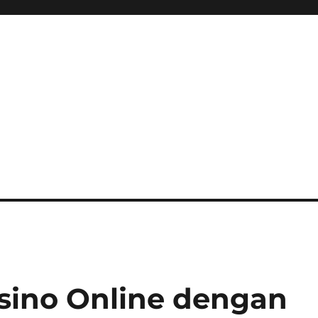
asino Online dengan