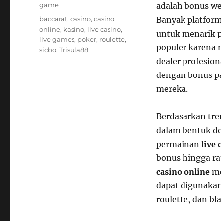
on
Categories
game
adalah bonus we
Tags
baccarat
,
casino
,
casino
Banyak platfor
online
,
kasino
,
live casino
,
untuk menarik 
live games
,
poker
,
roulette
,
populer karena
sicbo
,
Trisula88
dealer profesio
dengan bonus p
mereka.
Berdasarkan tre
dalam bentuk de
permainan
live 
bonus hingga ra
casino online
me
dapat digunakan
roulette, dan bl