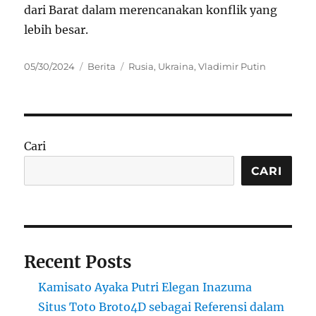
dari Barat dalam merencanakan konflik yang
lebih besar.
Posted
Categories
Tags
05/30/2024
Berita
Rusia
,
Ukraina
,
Vladimir Putin
on
Cari
CARI
Recent Posts
Kamisato Ayaka Putri Elegan Inazuma
Situs Toto Broto4D sebagai Referensi dalam