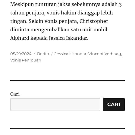
Meskipun tuntutan jaksa sebelumnya adalah 3
tahun penjara, vonis hakim dianggap lebih
ringan. Selain vonis penjara, Christopher
diminta mengembalikan satu unit mobil
Alphard kepada Jessica Iskandar.
Posted
Categories
Tags
05/29/2024
Berita
Jessica Iskandar
,
Vincent Verhaag
,
on
Vonis Penipuan
Cari
CARI