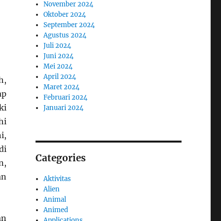
November 2024
Oktober 2024
September 2024
Agustus 2024
Juli 2024
Juni 2024
Mei 2024
April 2024
h,
Maret 2024
ap
Februari 2024
ki
Januari 2024
hi
i,
di
Categories
n,
an
Aktivitas
Alien
Animal
Animed
an
Applications