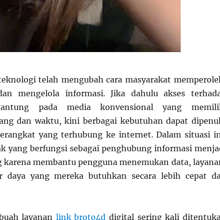
eknologi telah mengubah cara masyarakat memperole
an mengelola informasi. Jika dahulu akses terhad
rgantung pada media konvensional yang memili
ang dan waktu, kini berbagai kebutuhan dapat dipenu
erangkat yang terhubung ke internet. Dalam situasi in
k yang berfungsi sebagai penghubung informasi menja
g karena membantu pengguna menemukan data, layana
 daya yang mereka butuhkan secara lebih cepat d
ebuah layanan
link broto4d
digital sering kali ditentuk