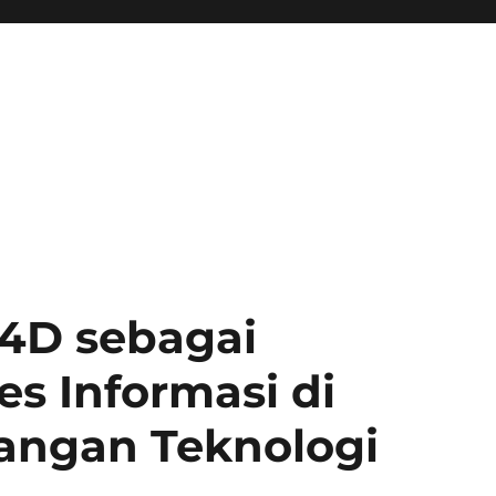
o4D sebagai
s Informasi di
ngan Teknologi