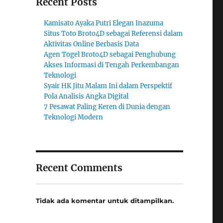
Recent Posts
Kamisato Ayaka Putri Elegan Inazuma
Situs Toto Broto4D sebagai Referensi dalam
Aktivitas Online Berbasis Data
Agen Togel Broto4D sebagai Penghubung
Akses Informasi di Tengah Perkembangan
Teknologi
Syair HK Jitu Malam Ini dalam Perspektif
Pola Analisis Angka Digital
7 Pesawat Paling Keren di Dunia dengan
Teknologi Modern
Recent Comments
Tidak ada komentar untuk ditampilkan.