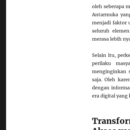
oleh seberapa 
Antarmuka yang 
menjadi faktor
seluruh elemen
merasa lebih ny
Selain itu, pe
perilaku masy
menginginkan s
saja. Oleh ka
dengan informas
era digital yang
Transfo