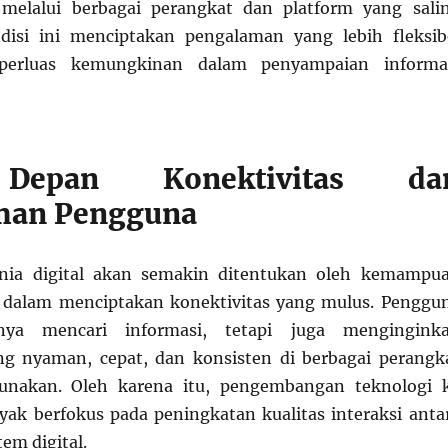
melalui berbagai perangkat dan platform yang sali
disi ini menciptakan pengalaman yang lebih fleksib
perluas kemungkinan dalam penyampaian informa
Depan Konektivitas da
man Pengguna
nia digital akan semakin ditentukan oleh kemampu
m dalam menciptakan konektivitas yang mulus. Penggu
nya mencari informasi, tetapi juga mengingink
g nyaman, cepat, dan konsisten di berbagai perangk
unakan. Oleh karena itu, pengembangan teknologi 
ak berfokus pada peningkatan kualitas interaksi anta
em digital.