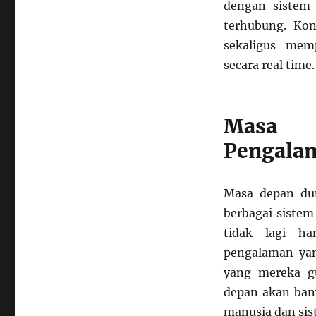
dengan sistem 
terhubung. Kon
sekaligus mem
secara real time.
Masa 
Pengala
Masa depan du
berbagai siste
tidak lagi ha
pengalaman yan
yang mereka g
depan akan bany
manusia dan sist