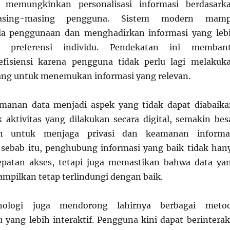
a memungkinkan personalisasi informasi berdasark
asing-masing pengguna. Sistem modern mam
la penggunaan dan menghadirkan informasi yang leb
n preferensi individu. Pendekatan ini memban
fisiensi karena pengguna tidak perlu lagi melakuk
ang untuk menemukan informasi yang relevan.
eamanan data menjadi aspek yang tidak dapat diabaika
aktivitas yang dilakukan secara digital, semakin bes
n untuk menjaga privasi dan keamanan informa
sebab itu, penghubung informasi yang baik tidak han
epatan akses, tetapi juga memastikan bahwa data ya
ampilkan tetap terlindungi dengan baik.
nologi juga mendorong lahirnya berbagai meto
 yang lebih interaktif. Pengguna kini dapat berinterak