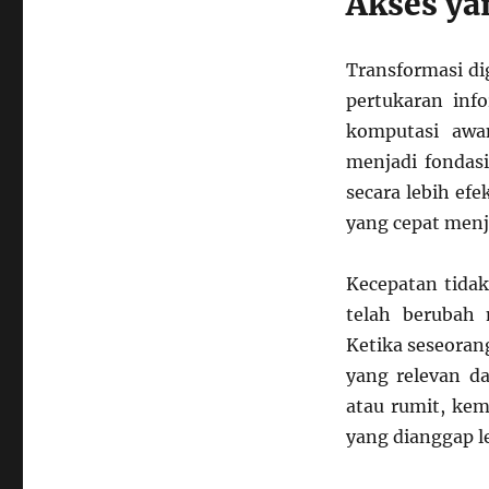
Akses ya
Transformasi di
pertukaran inf
komputasi awan
menjadi fondas
secara lebih ef
yang cepat menj
Kecepatan tida
telah berubah 
Ketika seseoran
yang relevan da
atau rumit, kem
yang dianggap le