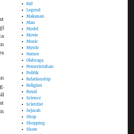
Kid
Legend
Makanan
at
Man
gi
Model
Movie
ta
Music
an
Mystic
es
Nature
Olahraga
Pemerintahan
Politik
an
Relationship
Religion
g.
Royal
il
Science
at
Scientist
Sejarah
in
Shop
Shopping
Show