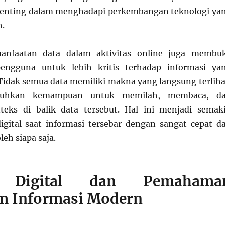
penting dalam menghadapi perkembangan teknologi ya
h.
manfaatan data dalam aktivitas online juga membu
engguna untuk lebih kritis terhadap informasi ya
Tidak semua data memiliki makna yang langsung terliha
utuhkan kemampuan untuk memilah, membaca, d
ks di balik data tersebut. Hal ini menjadi semak
digital saat informasi tersebar dengan sangat cepat d
eh siapa saja.
si Digital dan Pemahama
m Informasi Modern