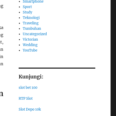
Smartphone
ng
Sport
Study
Teknologi
Traveling
ka
Tumbuhan
Uncategorized
ng
Victorian
t,
Wedding
an
YouTube
in
an
Kunjungi:
slot bet 100
n
RTP Slot
Slot Depo 10k