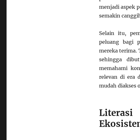
menjadi aspek 
semakin canggi
Selain itu, pe
peluang bagi p
mereka terima. 
sehingga dib
memahami konte
relevan di era 
mudah diakses ol
Litera
Ekosiste