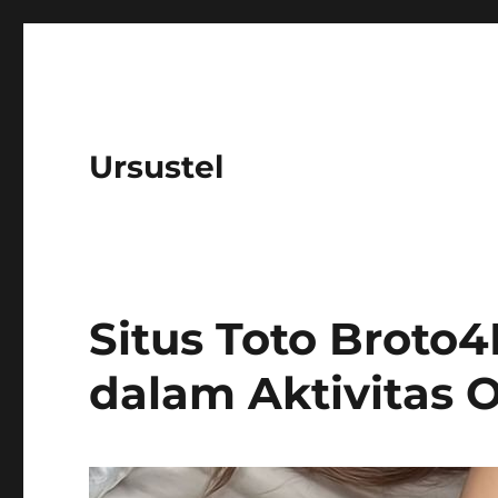
Ursustel
Situs Toto Broto4
dalam Aktivitas 