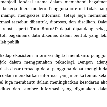
tal menjadi fondasi utama dalam memahami bagaima
i bekerja di era modern. Pengguna internet tidak han
k mampu mengakses informasi, tetapi juga memaha
masi tersebut dibentuk, diproses, dan disajikan. Dal
eferensi seperti Toto Broto4D dapat dipandang sebag
ntoh bagaimana data dikemas dalam bentuk yang leb
leh publik.
adap ekosistem informasi digital membantu penggu
ijak dalam menggunakan teknologi. Dengan adan
isis dasar terhadap data, pengguna dapat menghinda
dalam menafsirkan informasi yang mereka temui. Sela
igital juga membantu dalam meningkatkan kesadaran ak
liditas dan sumber informasi yang digunakan dal