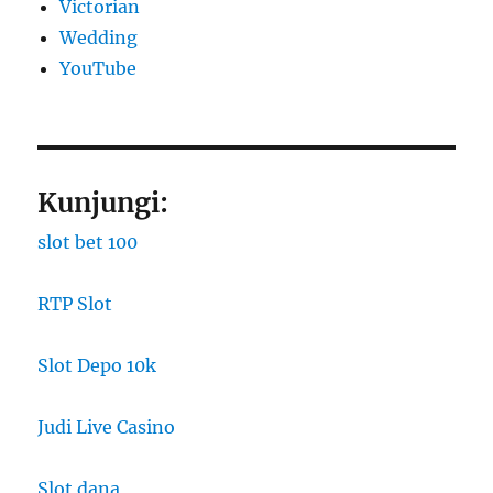
Victorian
Wedding
YouTube
Kunjungi:
slot bet 100
RTP Slot
Slot Depo 10k
Judi Live Casino
Slot dana