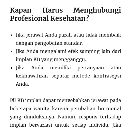
Kapan Harus Menghubungi
Profesional Kesehatan?
Jika jerawat Anda parah atau tidak membaik
dengan pengobatan standar.
Jika Anda mengalami efek samping lain dari
implan KB yang mengganggu.
Jika Anda memiliki pertanyaan atau
kekhawatiran seputar metode kontrasepsi
Anda.
Pil KB implan dapat menyebabkan jerawat pada
beberapa wanita karena perubahan hormonal
yang diinduksinya. Namun, respons terhadap
implan bervariasi untuk setiap individu. Jika