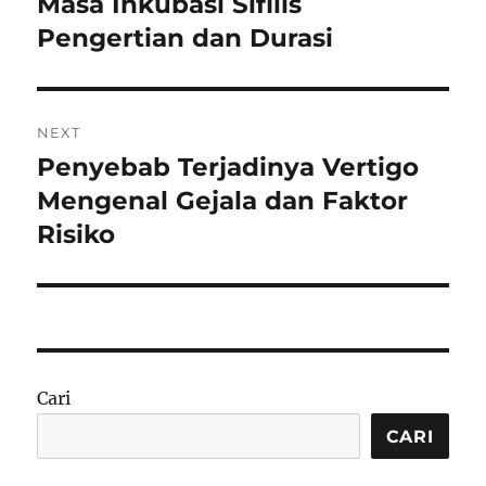
Masa Inkubasi Sifilis
Previous
post:
Pengertian dan Durasi
NEXT
Penyebab Terjadinya Vertigo
Next
post:
Mengenal Gejala dan Faktor
Risiko
Cari
CARI