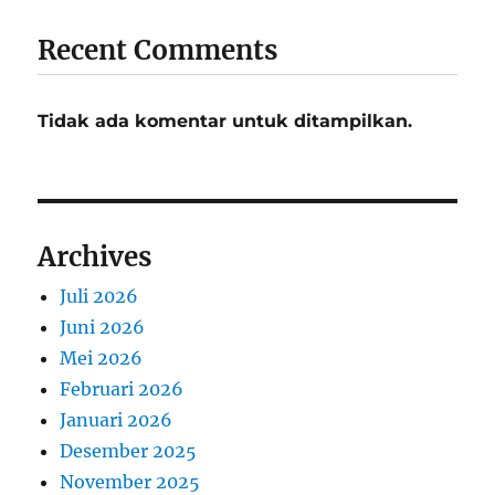
Recent Comments
Tidak ada komentar untuk ditampilkan.
Archives
Juli 2026
Juni 2026
Mei 2026
Februari 2026
Januari 2026
Desember 2025
November 2025