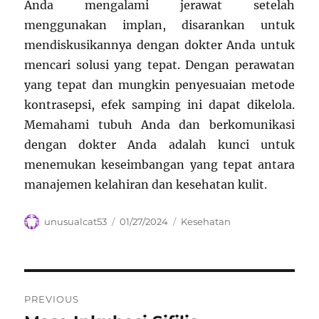
Anda mengalami jerawat setelah
menggunakan implan, disarankan untuk
mendiskusikannya dengan dokter Anda untuk
mencari solusi yang tepat. Dengan perawatan
yang tepat dan mungkin penyesuaian metode
kontrasepsi, efek samping ini dapat dikelola.
Memahami tubuh Anda dan berkomunikasi
dengan dokter Anda adalah kunci untuk
menemukan keseimbangan yang tepat antara
manajemen kelahiran dan kesehatan kulit.
Author
Posted
Categories
unusualcat53
01/27/2024
Kesehatan
on
Navigasi
PREVIOUS
pos