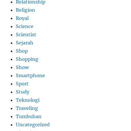
Relationship
Religion
Royal
Science
Scientist
Sejarah
Shop
Shopping
Show
Smartphone
Sport
Study
Teknologi
Traveling
Tumbuhan
Uncategorized