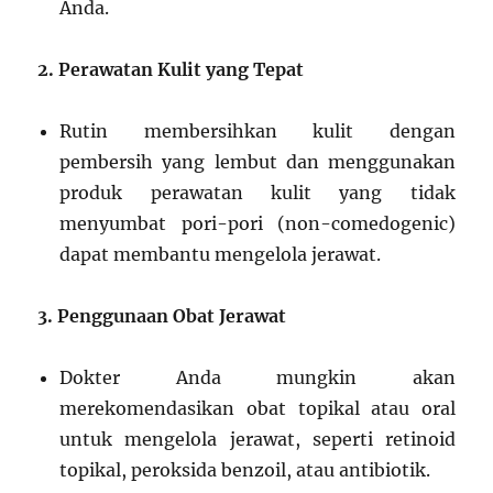
Anda.
2. Perawatan Kulit yang Tepat
Rutin membersihkan kulit dengan
pembersih yang lembut dan menggunakan
produk perawatan kulit yang tidak
menyumbat pori-pori (non-comedogenic)
dapat membantu mengelola jerawat.
3. Penggunaan Obat Jerawat
Dokter Anda mungkin akan
merekomendasikan obat topikal atau oral
untuk mengelola jerawat, seperti retinoid
topikal, peroksida benzoil, atau antibiotik.