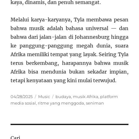
kaya, dinamis, dan penuh semangat.
Melalui karya-karyanya, Tyla membawa pesan
bahwa musik adalah bahasa universal — dan
bahwa dari jalan-jalan di Johannesburg hingga
ke panggung-panggung megah dunia, suara
Afrika memiliki tempat yang layak. Seiring Tyla
terus berkembang, harapannya bahwa musik
Afrika bisa mendunia bukan sekadar impian,
tetapi kenyataan yang kini mulai terwujud.
Posted
Categories
Tags
04/28/2025
Music
budaya
,
musik Afrika
,
platform
on
media sosial
,
ritme yang menggoda
,
seniman
Cari