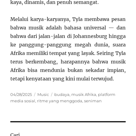
kaya, dinamis, dan penuh semangat.
Melalui karya-karyanya, Tyla membawa pesan
bahwa musik adalah bahasa universal — dan
bahwa dari jalan-jalan di Johannesburg hingga
ke panggung-panggung megah dunia, suara
Afrika memiliki tempat yang layak. Seiring Tyla
terus berkembang, harapannya bahwa musik
Afrika bisa mendunia bukan sekadar impian,
tetapi kenyataan yang kini mulai terwujud.
Posted
Categories
Tags
04/28/2025
Music
budaya
,
musik Afrika
,
platform
on
media sosial
,
ritme yang menggoda
,
seniman
Cari