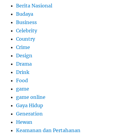
Berita Nasional
Budaya
Business
Celebrity
Country
Crime
Design
Drama
Drink
Food
game
game online
Gaya Hidup
Generation
Hewan
Keamanan dan Pertahanan