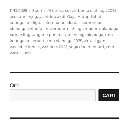
Posted
Categories
Tags
11/12/2025
Sport
AI fitness coach
,
berita olahraga 2025
,
on
eco running
,
gaya hidup aktif
,
Gaya Hidup Sehat
,
kebugaran digital
,
Kesehatan Mental
,
komunitas
olahraga
,
mindful movement
,
olahraga modern
,
olahraga
ramah lingkungan
,
sport tech
,
teknologi olahraga
,
tren
kebugaran terbaru
,
tren olahraga 2025
,
virtual gym
,
wearable fitness
,
wellness 2025
,
yoga dan meditasi
,
zero
waste sport
Cari
CARI