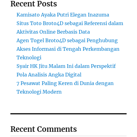
Recent Posts
Kamisato Ayaka Putri Elegan Inazuma
Situs Toto Broto4D sebagai Referensi dalam
Aktivitas Online Berbasis Data
Agen Togel Broto4D sebagai Penghubung
Akses Informasi di Tengah Perkembangan
Teknologi
Syair HK Jitu Malam Ini dalam Perspektif
Pola Analisis Angka Digital
7 Pesawat Paling Keren di Dunia dengan
Teknologi Modern
Recent Comments