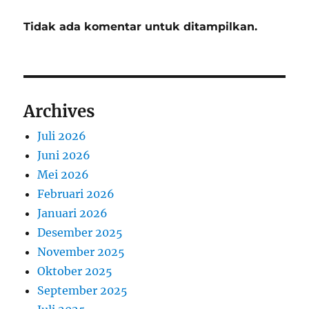
Tidak ada komentar untuk ditampilkan.
Archives
Juli 2026
Juni 2026
Mei 2026
Februari 2026
Januari 2026
Desember 2025
November 2025
Oktober 2025
September 2025