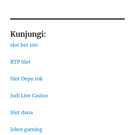
Kunjungi:
slot bet 100
RTP Slot
Slot Depo 10k
Judi Live Casino
Slot dana
Joker gaming