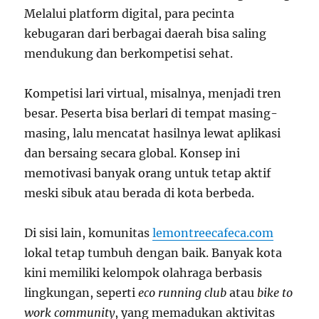
Melalui platform digital, para pecinta
kebugaran dari berbagai daerah bisa saling
mendukung dan berkompetisi sehat.
Kompetisi lari virtual, misalnya, menjadi tren
besar. Peserta bisa berlari di tempat masing-
masing, lalu mencatat hasilnya lewat aplikasi
dan bersaing secara global. Konsep ini
memotivasi banyak orang untuk tetap aktif
meski sibuk atau berada di kota berbeda.
Di sisi lain, komunitas
lemontreecafeca.com
lokal tetap tumbuh dengan baik. Banyak kota
kini memiliki kelompok olahraga berbasis
lingkungan, seperti
eco running club
atau
bike to
work community
, yang memadukan aktivitas