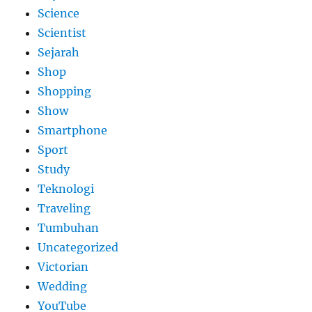
Science
Scientist
Sejarah
Shop
Shopping
Show
Smartphone
Sport
Study
Teknologi
Traveling
Tumbuhan
Uncategorized
Victorian
Wedding
YouTube