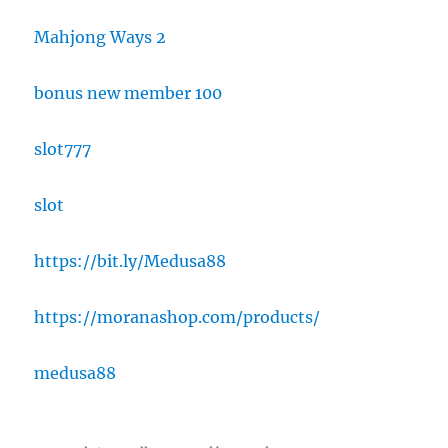
Mahjong Ways 2
bonus new member 100
slot777
slot
https://bit.ly/Medusa88
https://moranashop.com/products/
medusa88