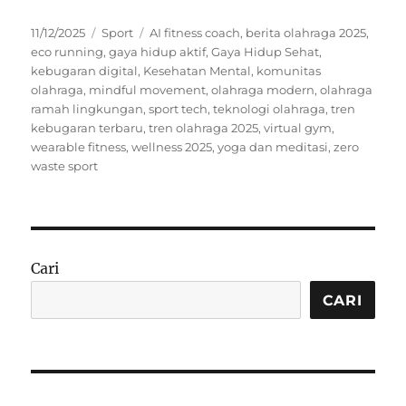
Posted
Categories
Tags
11/12/2025
Sport
AI fitness coach
,
berita olahraga 2025
,
on
eco running
,
gaya hidup aktif
,
Gaya Hidup Sehat
,
kebugaran digital
,
Kesehatan Mental
,
komunitas
olahraga
,
mindful movement
,
olahraga modern
,
olahraga
ramah lingkungan
,
sport tech
,
teknologi olahraga
,
tren
kebugaran terbaru
,
tren olahraga 2025
,
virtual gym
,
wearable fitness
,
wellness 2025
,
yoga dan meditasi
,
zero
waste sport
Cari
CARI