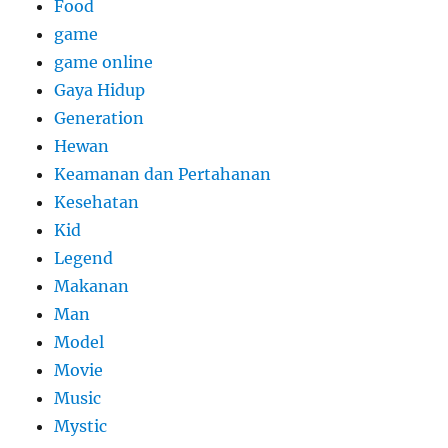
Food
game
game online
Gaya Hidup
Generation
Hewan
Keamanan dan Pertahanan
Kesehatan
Kid
Legend
Makanan
Man
Model
Movie
Music
Mystic