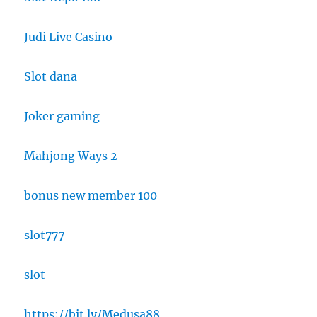
Judi Live Casino
Slot dana
Joker gaming
Mahjong Ways 2
bonus new member 100
slot777
slot
https://bit.ly/Medusa88