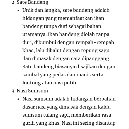
Sate Bandeng
Unik dan langka, sate bandeng adalah
hidangan yang memanfaatkan ikan
bandeng tanpa duri sebagai bahan
utamanya. Ikan bandeng diolah tanpa
duri, dibumbui dengan rempah-rempah
khas, lalu dibalut dengan tepung sagu
dan dimasak dengan cara dipanggang.
Sate bandeng biasanya disajikan dengan
sambal yang pedas dan manis serta
lontong atau nasi putih.
Nasi Sumsum
Nasi sumsum adalah hidangan berbahan
dasar nasi yang dimasak dengan kaldu
sumsum tulang sapi, memberikan rasa
gurih yang khas. Nasi ini sering disantap